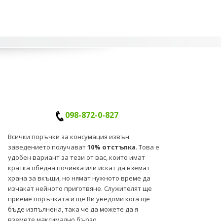
098-872-0-827
Всички поръчки за консумация извън
заведението получават
10% отстъпка
. Това е
удобен вариант за тези от вас, които имат
кратка обедна почивка или искат да вземат
храна за вкъщи, но нямат нужното време да
изчакат нейното приготвяне. Служителят ще
приеме поръчката и ще Ви уведоми кога ще
бъде изпълнена, така че да можете да я
вземете максимално бързо.