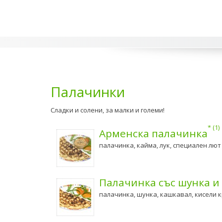
Палачинки
Сладки и солени, за малки и големи!
1
Арменска палачинка
палачинка, кайма, лук, специален лют
Палачинка със шунка и
палачинка, шунка, кашкавал, кисели 