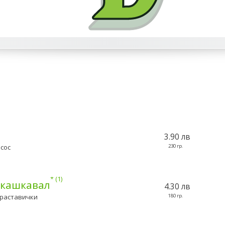
3.90 лв
 сос
230 гр.
1
 кашкавал
4.30 лв
краставички
180 гр.