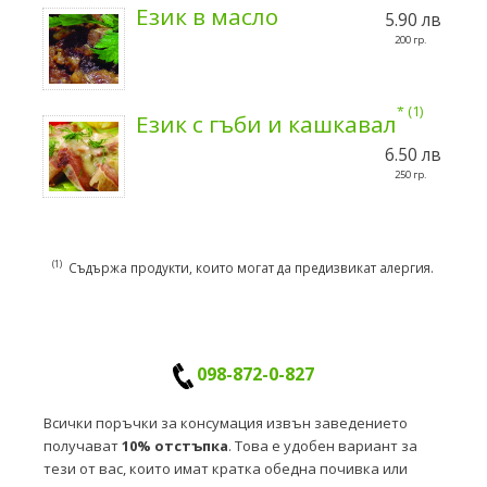
Език в масло
5.90 лв
200 гр.
1
Език с гъби и кашкавал
6.50 лв
250 гр.
1
Съдържа продукти, които могат да предизвикат алергия.
098-872-0-827
Всички поръчки за консумация извън заведението
получават
10% отстъпка
. Това е удобен вариант за
тези от вас, които имат кратка обедна почивка или